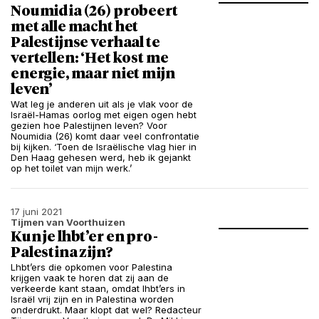
Noumidia (26) probeert
met alle macht het
Palestijnse verhaal te
vertellen: ‘Het kost me
energie, maar niet mijn
leven’
Wat leg je anderen uit als je vlak voor de
Israël-Hamas oorlog met eigen ogen hebt
gezien hoe Palestijnen leven? Voor
Noumidia (26) komt daar veel confrontatie
bij kijken. ‘Toen de Israëlische vlag hier in
Den Haag gehesen werd, heb ik gejankt
op het toilet van mijn werk.’
17 juni 2021
Tijmen van Voorthuizen
Kun je lhbt’er en pro-
Palestina zijn?
Lhbt’ers die opkomen voor Palestina
krijgen vaak te horen dat zij aan de
verkeerde kant staan, omdat lhbt’ers in
Israël vrij zijn en in Palestina worden
onderdrukt. Maar klopt dat wel? Redacteur