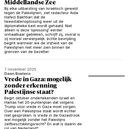
Middellandse Zee
Bij elke uitbarsting van Israëlisch geweld
tegen de Palestijnen, ziet redacteur Aida
Hafezi Bakhtiari dat de
tweestatenoplossing weer uit de
diplomatieke kast wordt gehaald. Niet
alleen is deze ‘oplossing’ eerder
onhaalbaar gebleken, schrijft zij, vooral is
zij moreel verwerpelijk: échte bevrijding
begint wanneer we de vrijheid van de
Palestijnen niet meer zien binnen de
grenzen van de bezetter.
7 november 2025
Daan Boelens
Vrede in Gaza: mogelijk
zonder erkenning
Palestijnse staat?
Begin oktober ondertekenden Israël en
Hamas het 20-puntenplan dat volgens
Trump voor vrede in Gaza moet zorgen.
Over een Palestijnse staat wordt echter
niet gesproken. Is vrede in de Gazastrook
wel mogelijk zonder het Palestijns
zelfbeschikkingsrecht? En wat is daarin de
rol van Nederland?