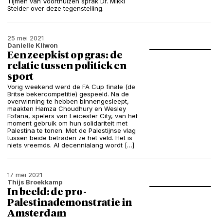
Tijmen van Voorthuizen sprak Dr. Mikki
Stelder over deze tegenstelling.
25 mei 2021
Danielle Kliwon
Een zeepkist op gras: de
relatie tussen politiek en
sport
Vorig weekend werd de FA Cup finale (de
Britse bekercompetitie) gespeeld. Na de
overwinning te hebben binnengesleept,
maakten Hamza Choudhury en Wesley
Fofana, spelers van Leicester City, van het
moment gebruik om hun solidariteit met
Palestina te tonen. Met de Palestijnse vlag
tussen beide betraden ze het veld. Het is
niets vreemds. Al decennialang wordt […]
17 mei 2021
Thijs Broekkamp
In beeld: de pro-
Palestinademonstratie in
Amsterdam