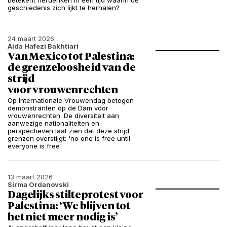
betekent herdenken in een tijd waarin de
geschiedenis zich lijkt te herhalen?
24 maart 2026
Aida Hafezi Bakhtiari
Van Mexico tot Palestina:
de grenzeloosheid van de
strijd
voor vrouwenrechten
Op Internationale Vrouwendag betogen
demonstranten op de Dam voor
vrouwenrechten. De diversiteit aan
aanwezige nationaliteiten en
perspectieven laat zien dat deze strijd
grenzen overstijgt: 'no one is free until
everyone is free'.
13 maart 2026
Sirma Ordanovski
Dagelijks stilteprotest voor
Palestina: ‘We blijven tot
het niet meer nodig is’