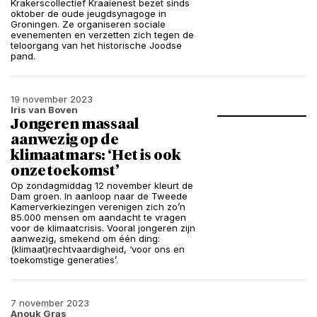
Krakerscollectief Kraaienest bezet sinds
oktober de oude jeugdsynagoge in
Groningen. Ze organiseren sociale
evenementen en verzetten zich tegen de
teloorgang van het historische Joodse
pand.
19 november 2023
Iris van Boven
Jongeren massaal
aanwezig op de
klimaatmars: ‘Het is ook
onze toekomst’
Op zondagmiddag 12 november kleurt de
Dam groen. In aanloop naar de Tweede
Kamerverkiezingen verenigen zich zo’n
85.000 mensen om aandacht te vragen
voor de klimaatcrisis. Vooral jongeren zijn
aanwezig, smekend om één ding:
(klimaat)rechtvaardigheid, ‘voor ons en
toekomstige generaties’.
7 november 2023
Anouk Gras