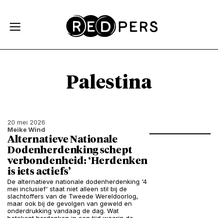
Skip and go to content
Directly to navigation
Palestina
20 mei 2026
Meike Wind
Alternatieve Nationale
Dodenherdenking schept
verbondenheid: ‘Herdenken
is iets actiefs’
De alternatieve nationale dodenherdenking '4
mei inclusief' staat niet alleen stil bij de
slachtoffers van de Tweede Wereldoorlog,
maar ook bij de gevolgen van geweld en
onderdrukking vandaag de dag. Wat