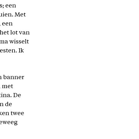
s; een
uien. Met
, een
het lot van
ma wisselt
esten. Ik
n banner
n met
tina. De
in de
ken twee
 teweeg