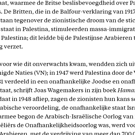
at, waarmee de Britse beslisbevoegdheid over P
. De Britten, die in de Balfour-verklaring van 1917
aan tegenover de zionistische droom van de sti
staat in Palestina, stimuleerden massa-immigrat
alestina; dit leidde bij de Palestijnse Arabieren 
g verzet.
 voor wie dit onverwachts kwam, wendden zich uit
nigde Naties (VN); in 1947 werd Palestina door de
81 verdeeld in een onafhankelijke Joodse en onaf
taat, schrijft Joas Wagemakers in zijn boek
Hama
aat in 1948 afliep, zagen de zionisten hun kans 
bische veroordeling, de onafhankelijke staat Isra
armee begon de Arabisch-Israëlische Oorlog van 
aëliërs de Onafhankelijkheidsoorlog was, werd vo
 Arabieren, met de verdrijving van meer dan 700.