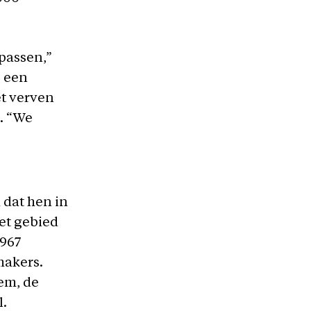
passen,”
e een
et verven
. “We
 dat hen in
et gebied
1967
makers.
em, de
l.