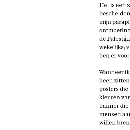
Het is een 
bescheiden
mijn parapl
ontmoetings
de Palesti
wekelijks; 
ben er voor
Wanneer ik
heen zitten
posters die
kleuren van
banner die
mensen aan 
willen bre