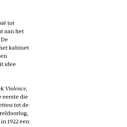
ië tot
ht aan het
 De
 het kabinet
een
it idee
ek
Violence,
e eerste die
etten tot de
ereldoorlog,
 in 1922 een