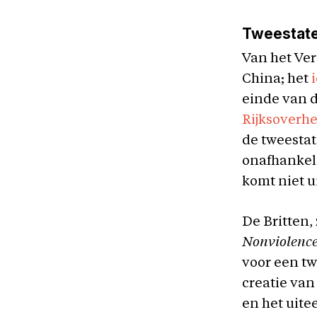
Tweestate
Van het Ver
China; het
einde van d
Rijksoverhe
de tweestat
onafhankeli
komt niet ui
De Britten,
Nonviolence
voor een tw
creatie van
en het uite