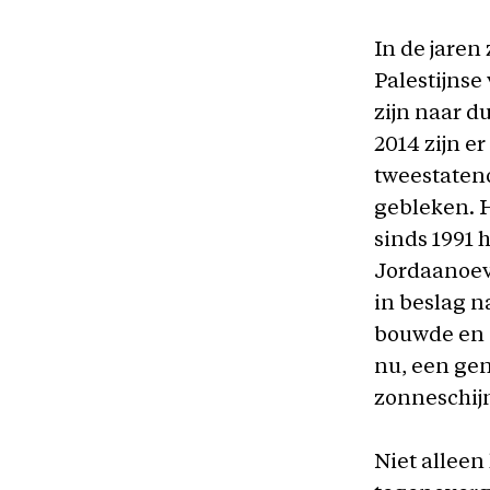
In de jaren
Palestijnse
zijn naar d
2014 zijn e
tweestateno
gebleken. 
sinds 1991 
Jordaanoev
in beslag n
bouwde en 
nu, een gen
zonneschijn
Niet alleen