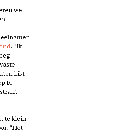
beren we
en
deelnamen,
land
. “Ik
roeg
 vaste
ten lijkt
op 10
strant
t te klein
or. “Het