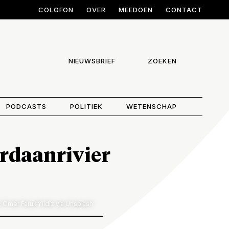
COLOFON
OVER
MEEDOEN
CONTACT
NIEUWSBRIEF
ZOEKEN
PODCASTS
POLITIEK
WETENSCHAP
ordaanrivier
 Omer Faruk-Yildiz via Unsplash