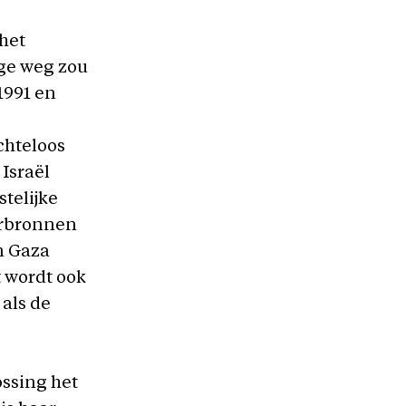
 het
ige weg zou
1991 en
chteloos
 Israël
telijke
erbronnen
n Gaza
 wordt ook
als de
ossing het