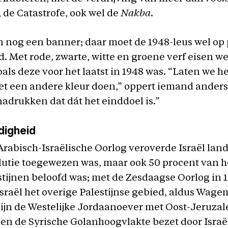
, de Catastrofe, ook wel de
Nakba
.
 nog een banner; daar moet de 1948-leus wel op 
. Met rode, zwarte, witte en groene verf eisen w
oals deze voor het laatst in 1948 was. “Laten we h
et een andere kleur doen,” oppert iemand anders
drukken dat dát het einddoel is.”
digheid
Arabisch-Israëlische Oorlog veroverde Israël land
lutie toegewezen was, maar ook 50 procent van h
stijnen beloofd was; met de Zesdaagse Oorlog in 
sraël het overige Palestijnse gebied, aldus Wage
ijn de Westelijke Jordaanoever met Oost-Jeruzal
en de Syrische Golanhoogvlakte bezet door Israë