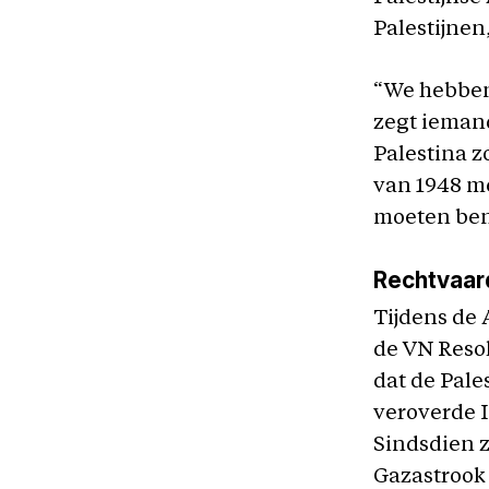
Palestijnen
“We hebben
zegt iemand
Palestina z
van 1948 m
moeten bena
Rechtvaar
Tijdens de 
de VN Reso
dat de Pale
veroverde I
Sindsdien z
Gazastrook 