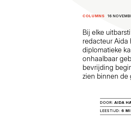
COLUMNS
16 NOVEMBE
Bij elke uitbars
redacteur Aida 
diplomatieke ka
onhaalbaar geble
bevrijding begi
zien binnen de 
DOOR:
AIDA H
LEESTIJD:
6 M