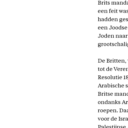
Brits manda
een feit was
hadden gest
een Joodse 
Joden naar P
grootschali
De Britten,
tot de Vere
Resolutie 1
Arabische s
Britse mand
ondanks Ara
roepen. Da
voor de Isr
Palestijnse