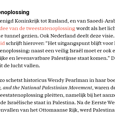
noplossing
enigd Koninkrijk tot Rusland, en van Saoedi-Arab
idee van de tweestatenoplossing
wordt als het lic
e tunnel gezien. Ook Nederland deelt deze visie.
id
schrijft hierover: “Het uitgangspunt blijft voor
enoplossing: naast een veilig Israël moet er ook 
jke en levensvatbare Palestijnse staat komen.” D
t de lucht vallen.
 zo schetst historicus Wendy Pearlman in haar bo
, and the National Palestinian Movement
, waren d
eestatenoplossing pleitten, namelijk bij het aanz
 de Israëlische staat in Palestina. Na de Eerste W
envallen van het Ottomaanse Rijk, werd Palestina