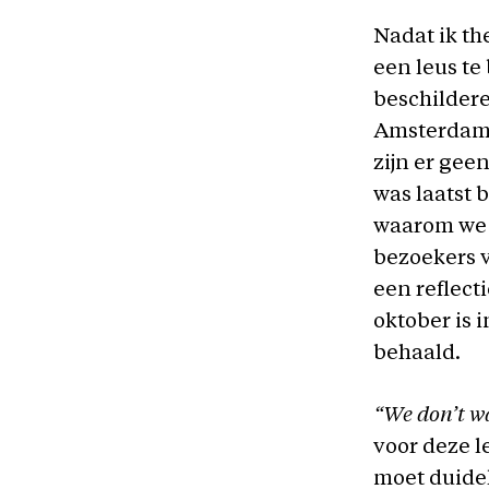
Nadat ik t
een leus t
beschildere
Amsterdam,
zijn er gee
was laatst 
waarom we n
bezoekers 
een reflect
oktober is 
behaald.
“We don’t wa
voor deze le
moet duideli