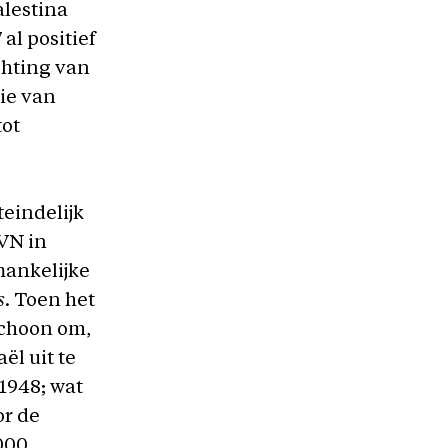
alestina
 al positief
chting van
ie van
tot
eindelijk
 VN in
hankelijke
s
. Toen het
schoon om,
ël uit te
1948; wat
or de
000