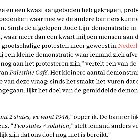
hee en een kwast aangeboden heb gekregen, pro
e bedenken waarmee we de andere banners kunn
n. Sinds de afgelopen Rode Lijn-demonstratie in
 waar meer dan een kwart miljoen mensen aan 
n grootschalige protesten meer geweest in
Neder
bij een kleine demonstratie waar iemand zich afv
og aan het protesteren zijn,” vertelt een van de
van
Palestine Café
. Het kleinere aantal demonstran
ie van deze vraag; sinds het staakt-het-vuren dat 
ingegaan, lijkt het doel van de gemiddelde demon
nt 2 states, we want 1948,”
opper ik. De banner lijk
us. “
Two
states ≠ solution,”
stelt iemand anders vo
jk zijn dat ons doel nog niet is bereikt.”