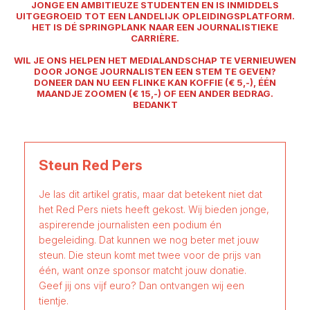
JONGE EN AMBITIEUZE STUDENTEN EN IS INMIDDELS
UITGEGROEID TOT EEN LANDELIJK OPLEIDINGSPLATFORM.
HET IS DÉ SPRINGPLANK NAAR EEN JOURNALISTIEKE
CARRIÈRE.
WIL JE ONS HELPEN HET MEDIALANDSCHAP TE VERNIEUWEN
DOOR JONGE JOURNALISTEN EEN STEM TE GEVEN?
DONEER DAN NU EEN FLINKE KAN KOFFIE (€ 5,-), ÉÉN
MAANDJE ZOOMEN (€ 15,-) OF EEN ANDER BEDRAG.
BEDANKT
Steun Red Pers
Je las dit artikel gratis, maar dat betekent niet dat
het Red Pers niets heeft gekost. Wij bieden jonge,
aspirerende journalisten een podium én
begeleiding. Dat kunnen we nog beter met jouw
steun. Die steun komt met twee voor de prijs van
één, want onze sponsor matcht jouw donatie.
Geef jij ons vijf euro? Dan ontvangen wij een
tientje.