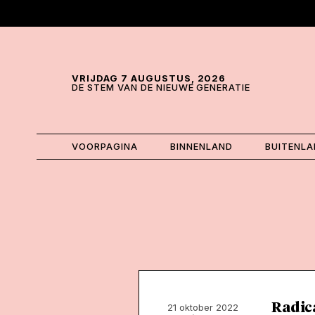
Skip and go to content
Directly to navigation
VRIJDAG 7 AUGUSTUS, 2026
DE STEM VAN DE NIEUWE GENERATIE
VOORPAGINA
BINNENLAND
BUITENL
Radica
21 oktober 2022