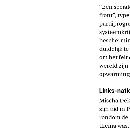
“Een social
front”, typ
partijprog
systeemkrit
beschermin
duidelijk t
om het feit
wereld zijn
opwarming 
Links-nati
Mischa Dekk
zijn tijd in
rondom de 
thema was. 