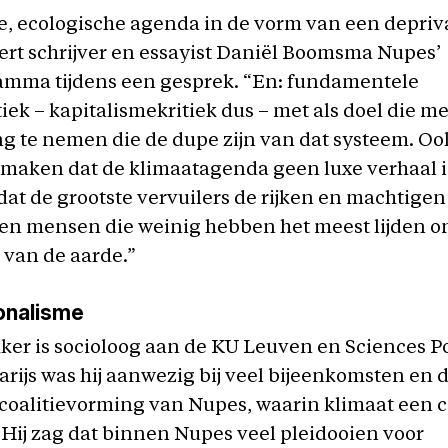
e, ecologische agenda in de vorm van een depriv
eert schrijver en essayist Daniël Boomsma Nupes’
ramma tijdens een gesprek. “En: fundamentele
iek – kapitalismekritiek dus – met als doel die m
g te nemen die de dupe zijn van dat systeem. O
e maken dat de klimaatagenda geen luxe verhaal is
 dat de grootste vervuilers de rijken en machtige
 en mensen die weinig hebben het meest lijden o
van de aarde.”
onalisme
er is socioloog aan de KU Leuven en Sciences Po 
 Parijs was hij aanwezig bij veel bijeenkomsten en
coalitievorming van Nupes, waarin klimaat een c
Hij zag dat binnen Nupes veel pleidooien voor