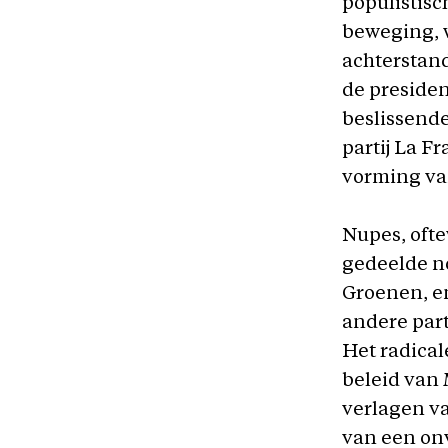
populistisc
beweging, w
achterstand
de presiden
beslissende
partij La F
vorming van
Nupes, ofte
gedeelde no
Groenen, e
andere part
Het radical
beleid van
verlagen va
van een on