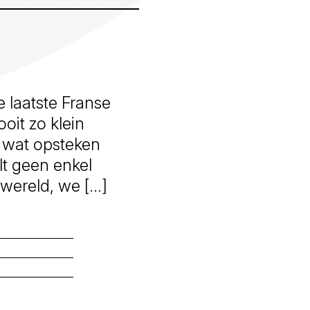
e laatste Franse
oit zo klein
t wat opsteken
lt geen enkel
 wereld, we […]