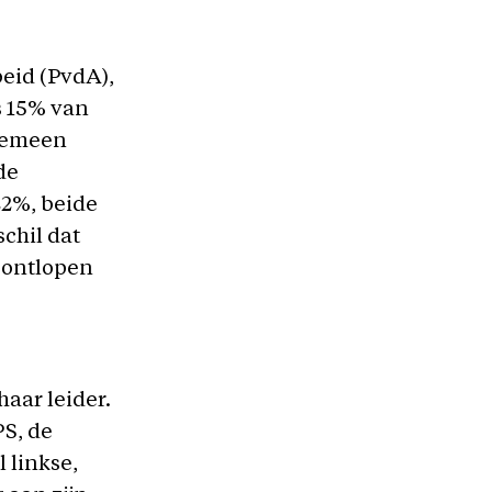
beid (PvdA),
s 15% van
lgemeen
de
22%, beide
schil dat
n ontlopen
haar leider.
PS, de
 linkse,