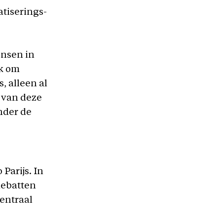
atiserings-
ensen in
ok om
, alleen al
n van deze
nder de
Parijs. In
 debatten
entraal