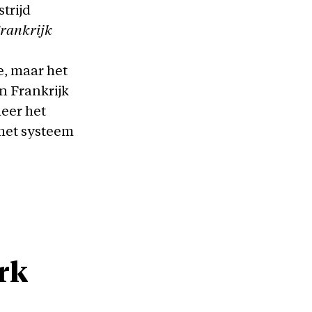
trijd
rankrijk
e, maar het
n Frankrijk
meer het
 het systeem
erk