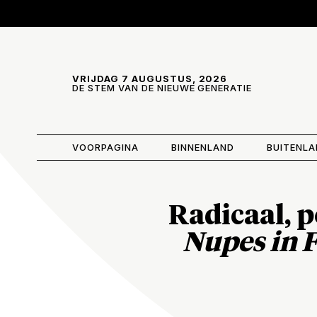
Skip and go to content
Directly to navigation
VRIJDAG 7 AUGUSTUS, 2026
DE STEM VAN DE NIEUWE GENERATIE
VOORPAGINA
BINNENLAND
BUITENL
Radicaal, p
Nupes in F