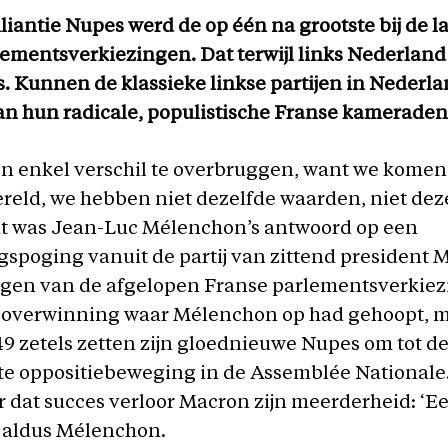
lliantie Nupes werd de op één na grootste bij de l
ementsverkiezingen. Dat terwijl links Nederland
s. Kunnen de klassieke linkse partijen in Nederla
an hun radicale, populistische Franse kameraden
en enkel verschil te overbruggen, want we komen 
reld, we hebben niet dezelfde waarden, niet dez
at was Jean-Luc Mélenchon’s antwoord op een
spoging vanuit de partij van zittend president 
agen van de afgelopen Franse parlementsverkiez
e overwinning waar Mélenchon op had gehoopt, 
9 zetels zetten zijn gloednieuwe Nupes om tot d
ste oppositiebeweging in de Assemblée Nationale
 dat succes verloor Macron zijn meerderheid: ‘Ee
, aldus Mélenchon.