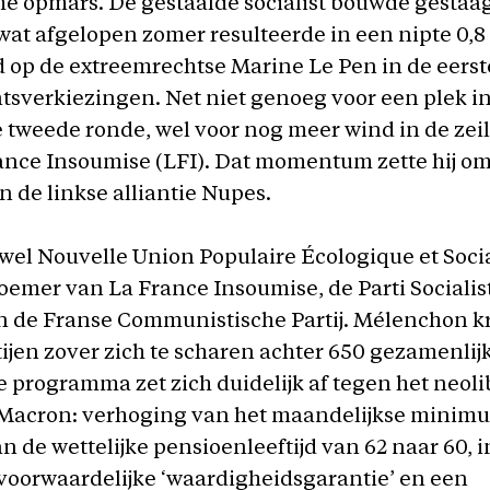
he opmars. De gestaalde socialist bouwde gestaag
at afgelopen zomer resulteerde in een nipte 0,8
 op de extreemrechtse Marine Le Pen in de eers
tsverkiezingen. Net niet genoeg voor een plek i
 tweede ronde, wel voor nog meer wind in de zeil
rance Insoumise (LFI). Dat momentum zette hij om
 de linkse alliantie Nupes.
wel Nouvelle Union Populaire Écologique et Soci
emer van La France Insoumise, de Parti Socialis
n de Franse Communistische Partij. Mélenchon k
ijen zover zich te scharen achter 650 gezamenlij
e programma zet zich duidelijk af tegen het neoli
 Macron: verhoging van het maandelijkse minimu
n de wettelijke pensioenleeftijd van 62 naar 60, 
voorwaardelijke ‘waardigheidsgarantie’ en een