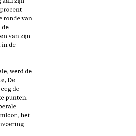
 aan zijn
 procent
te ronde van
n de
en van zijn
 in de
ale, werd de
te, De
reeg de
ke punten.
berale
mloon, het
invoering