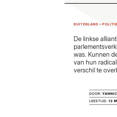
BUITENLAND
•
POLITI
De linkse allia
parlementsverki
was. Kunnen de 
van hun radical
verschil te ove
DOOR:
YANNIC
LEESTIJD:
12 M