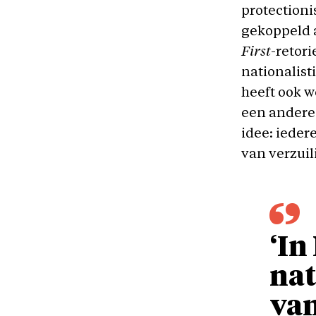
protectioni
gekoppeld a
First
-retori
nationalist
heeft ook w
een andere 
idee: ieder
van verzui
‘In
nat
van