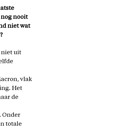
aatste
 nog nooit
nd niet wat
?
niet uit
elfde
Macron, vlak
ing. Het
maar de
e
. Onder
n totale