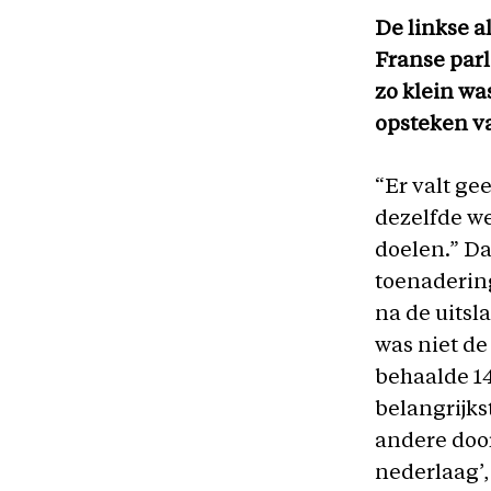
De linkse a
Franse parl
zo klein wa
opsteken v
“Er valt ge
dezelfde we
doelen.” D
toenadering
na de uitsl
was niet d
behaalde 14
belangrijk
andere door
nederlaag’