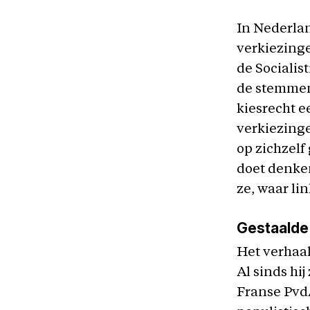
In Nederlan
verkiezinge
de Socialis
de stemmen:
kiesrecht e
verkiezinge
op zichzelf
doet denken
ze, waar li
Gestaalde 
Het verhaal
Al sinds hij
Franse PvdA