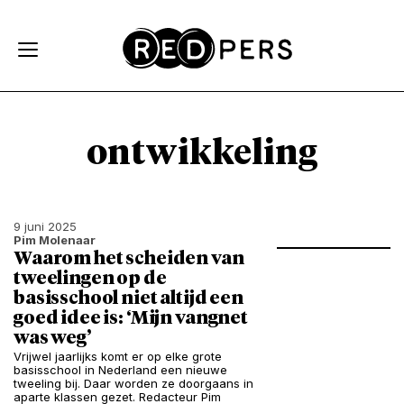
Skip and go to content
Directly to navigation
ontwikkeling
9 juni 2025
Pim Molenaar
Waarom het scheiden van
tweelingen op de
basisschool niet altijd een
goed idee is: ‘Mijn vangnet
was weg’
Vrijwel jaarlijks komt er op elke grote
basisschool in Nederland een nieuwe
tweeling bij. Daar worden ze doorgaans in
aparte klassen gezet. Redacteur Pim