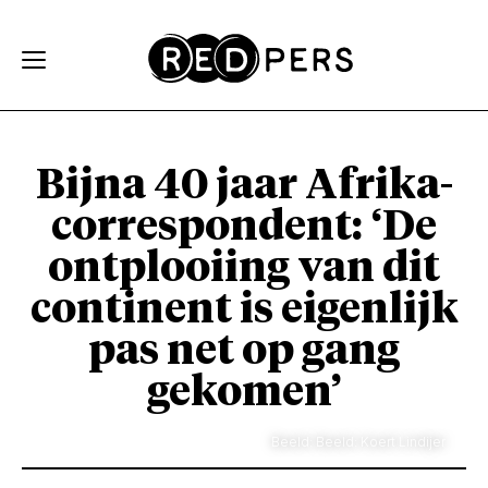
Skip and go to content
Directly to navigation
Bijna 40 jaar Afrika-
correspondent: ‘De
ontplooiing van dit
continent is eigenlijk
pas net op gang
gekomen’
Beeld: Beeld: Koert Lindijer