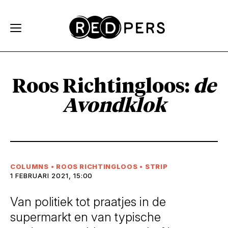
Skip and go to content
Directly to navigation
Roos Richtingloos:
de
Avondklok
COLUMNS
•
ROOS RICHTINGLOOS
•
STRIP
1 FEBRUARI 2021, 15:00
Van politiek tot praatjes in de
supermarkt en van typische