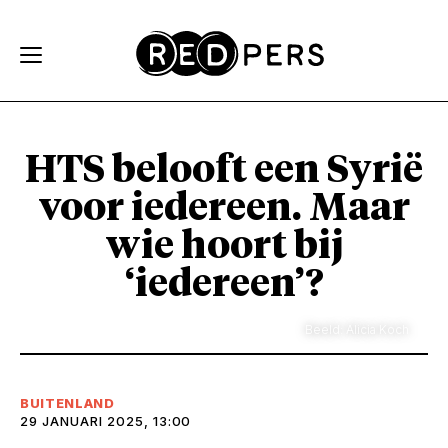
Skip and go to content
Directly to navigation
HTS belooft een Syrië
voor iedereen. Maar
wie hoort bij
‘iedereen’?
Beeld: Alicia Koch
BUITENLAND
29 JANUARI 2025, 13:00