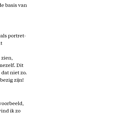
de basis van
als portret-
at
 zien,
ezelf. Dit
dat niet zo.
bezig zijn!
voorbeeld,
ind ik zo