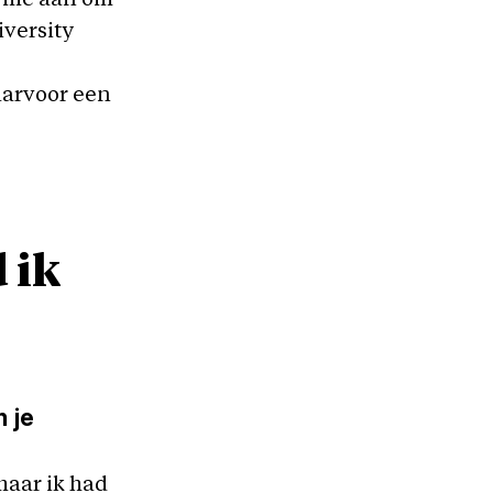
n me aan om
iversity
aarvoor een
 ik
n je
maar ik had