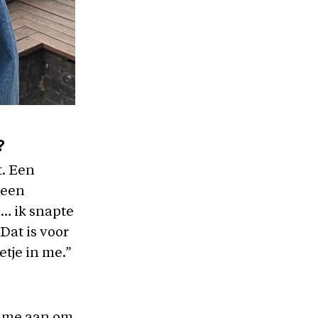
?
t. Een
 een
l… ik snapte
Dat is voor
etje in me.”