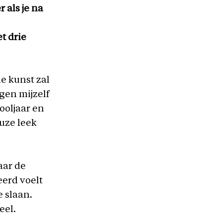
 als je na
t drie
de kunst zal
egen mijzelf
ooljaar en
uze leek
aar de
eerd voelt
e slaan.
eel.