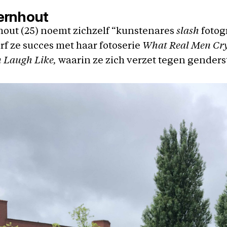
ernhout
out (25) noemt zichzelf “kunstenares
slash
fotogr
rf ze succes met haar fotoserie
What Real Men Cr
 Laugh Like,
waarin ze zich verzet tegen genders