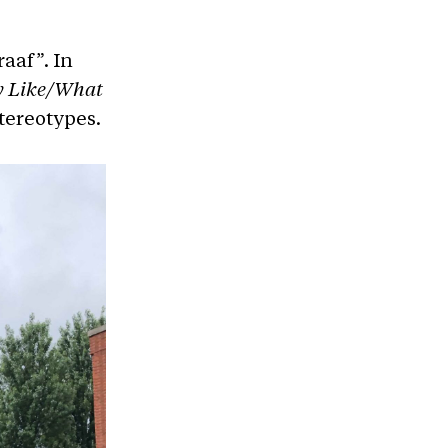
aaf”. In
y Like/What
tereotypes.