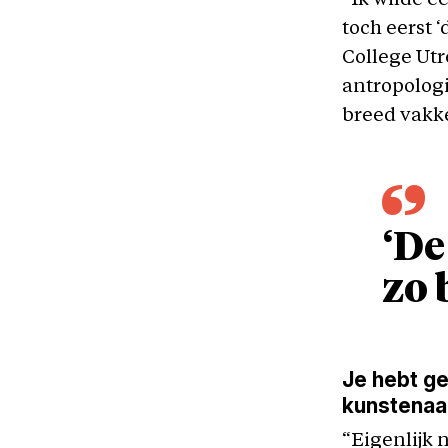
“Ik wilde e
toch eerst ‘
College Utre
antropologi
breed vakk
‘De
zo 
Je hebt ge
kunstena
“Eigenlijk 