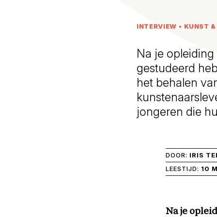
INTERVIEW
•
KUNST &
Na je opleiding
gestudeerd hebt,
het behalen va
kunstenaarsleve
jongeren die hu
DOOR:
IRIS T
LEESTIJD:
10 
Na je oplei