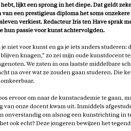
ebt, lijkt een sprong in het diepe. Dat geldt zeker
n van een prestigieus diploma het soms onzekere
leven verkiest. Redacteur Iris ten Have sprak me
e hun passie voor kunst achtervolgden.
 je niet voor kunst en ga je iets anders studeren: 
je blijven knagen,” zo zei mijn oude kunstdocent t
sgenoten. We zaten in ons laatste middelbare sch
cht na over wat ze zouden gaan studeren. Die ke
nomkeerbaar.
os ervoor om naar de kunstacademie te gaan, m
g van onze docent kwam uit. Inmiddels afgestud
 en onverstandig om alsnog een kunstrichting in t
 het ook echt? Deze jongeren bewijzen het tegend