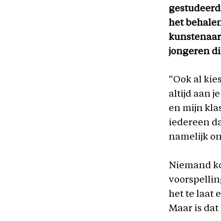
gestudeerd h
het behale
kunstenaars
jongeren di
“Ook al kies
altijd aan 
en mijn kla
iedereen da
namelijk o
Niemand ko
voorspellin
het te laat
Maar is dat