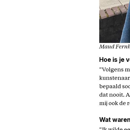
Maud Fernho
Hoe is je 
“Volgens mi
kunstenaar 
bepaald soo
dat nooit. 
mij ook de r
Wat waren