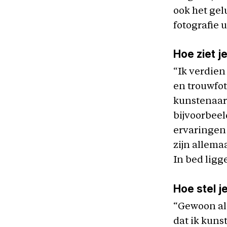
ook het gel
fotografie u
Hoe ziet j
“Ik verdien
en trouwfoto
kunstenaar
bijvoorbeel
ervaringen 
zijn allema
In bed ligg
Hoe stel j
“Gewoon al
dat ik kun