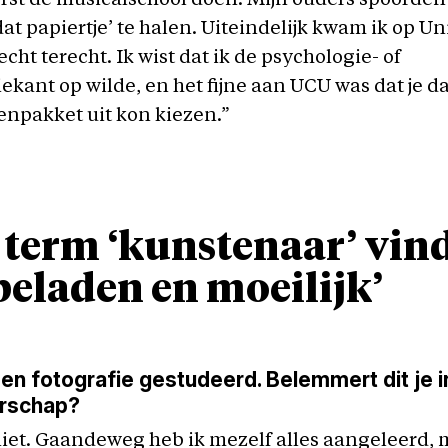
erst de musicalschool doen. Mijn ouders spoorde
dat papiertje’ te halen. Uiteindelijk kwam ik op Un
cht terecht. Ik wist dat ik de psychologie- of
ekant op wilde, en het fijne aan UCU was dat je d
enpakket uit kon kiezen.”
 term ‘kunstenaar’ vind
beladen en moeilijk’
en fotografie gestudeerd. Belemmert dit je i
arschap?
niet. Gaandeweg heb ik mezelf alles aangeleerd, 