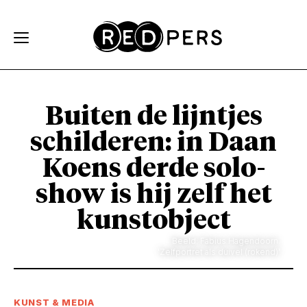
Skip and go to content
Directly to navigation
Buiten de lijntjes
schilderen: in Daan
Koens derde solo-
show is hij zelf het
kunstobject
Beeld: Fabius Hagendoorn.
'Zelfportret als duivel (rokend)'
KUNST & MEDIA