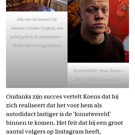
Eén van de kamers bij
Marian Cramer Projects, een
privé galerie in Amsterdam –
Beeld: Fabius Hagendoorn
Kunstschilder Daan Koens –
Beeld: Fabius Hagendoorn
Ondanks zijn succes vertelt Koens dat hij
zich realiseert dat het voor hem als
autodidact lastiger is de ‘kunstwereld’
binnen te komen. Het feit dat hij een groot
aantal volgers op Instagram heeft,