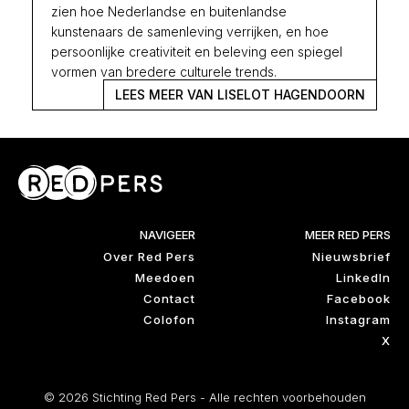
zien hoe Nederlandse en buitenlandse
kunstenaars de samenleving verrijken, en hoe
persoonlijke creativiteit en beleving een spiegel
vormen van bredere culturele trends.
LEES MEER VAN LISELOT HAGENDOORN
NAVIGEER
MEER RED PERS
Over Red Pers
Nieuwsbrief
Meedoen
LinkedIn
Contact
Facebook
Colofon
Instagram
X
© 2026 Stichting Red Pers - Alle rechten voorbehouden