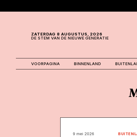
Skip and go to content
Directly to navigation
ZATERDAG 8 AUGUSTUS, 2026
DE STEM VAN DE NIEUWE GENERATIE
VOORPAGINA
BINNENLAND
BUITENL
M
9 mei 2026
BUITEN