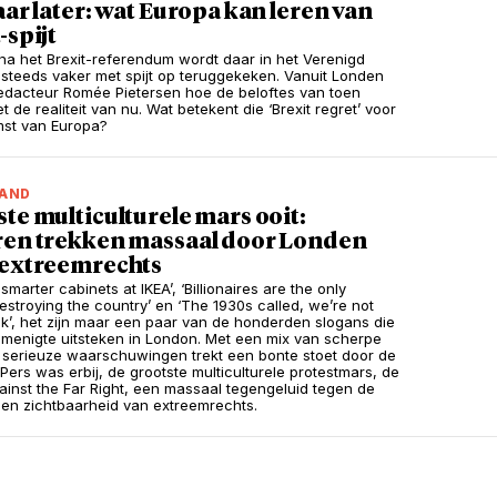
aar later: wat Europa kan leren van
-spijt
 na het Brexit-referendum wordt daar in het Verenigd
k steeds vaker met spijt op teruggekeken. Vanuit Londen
redacteur Romée Pietersen hoe de beloftes van toen
 de realiteit van nu. Wat betekent die ‘Brexit regret’ voor
mst van Europa?
LAND
te multiculturele mars ooit:
ren trekken massaal door Londen
 extreemrechts
 smarter cabinets at IKEA’, ‘Billionaires are the only
destroying the country’ en ‘The 1930s called, we’re not
k’, het zijn maar een paar van de honderden slogans die
menigte uitsteken in London. Met een mix van scherpe
serieuze waarschuwingen trekt een bonte stoet door de
 Pers was erbij, de grootste multiculturele protestmars, de
inst the Far Right, een massaal tegengeluid tegen de
n zichtbaarheid van extreemrechts.