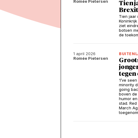
Romée Pietersen
Tien j
Brexit
Tien jaar
Koninkrij
ziet eind
botsen met
de toeko
1 april 2026
BUITEN
Romée Pietersen
Groots
jonge
tegen
‘I’ve seen
minority 
going bac
boven de 
humor en 
stad. Red
March Aga
toegenome