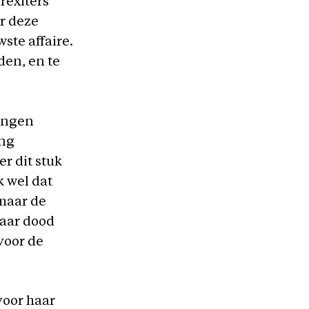
rexiters
ar deze
te affaire.
den, en te
ongen
ing
r dit stuk
 wel dat
 maar de
Haar dood
voor de
voor haar