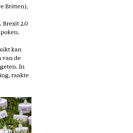
e Britten),
Brexit 2.0
 spoken.
ruikt kan
n van de
rgeten. In
ing, raakte