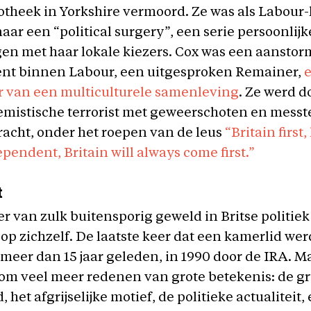
iotheek in Yorkshire vermoord. Ze was als Labour
ar een “political surgery”, een serie persoonlijk
en met haar lokale kiezers. Cox was een aansto
lent binnen Labour, een uitgesproken Remainer,
e
r van een multiculturele samenleving
. Ze werd d
remistische terrorist met geweerschoten en mess
racht, onder het roepen van de leus
“Britain first
ependent, Britain will always come first.”
t
r van zulk buitensporig geweld in Britse politiek 
op zichzelf. De laatste keer dat een kamerlid we
 meer dan 15 jaar geleden, in 1990 door de IRA. M
om veel meer redenen van grote betekenis: de gr
 het afgrijselijke motief, de politieke actualiteit, 