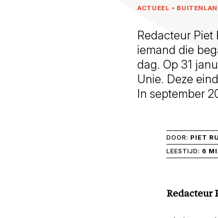
ACTUEEL
•
BUITENLA
Redacteur Piet 
iemand die begaa
dag. Op 31 janu
Unie. Deze ein
In september 20
DOOR:
PIET R
LEESTIJD:
6 M
Redacteur P