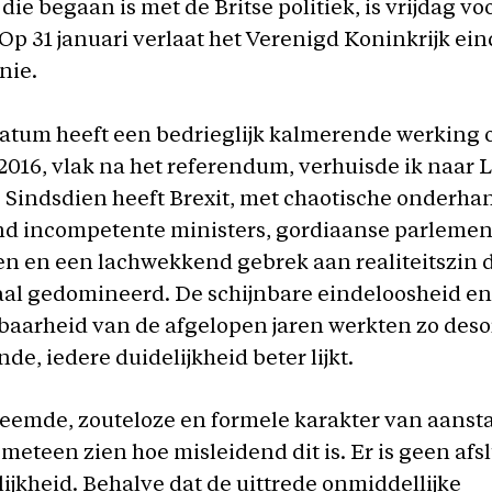
die begaan is met de Britse politiek, is vrijdag vo
Op 31 januari verlaat het Verenigd Koninkrijk ein
nie.
atum heeft een bedrieglijk kalmerende werking 
016, vlak na het referendum, verhuisde ik naar 
. Sindsdien heeft Brexit, met chaotische onderha
end incompetente ministers, gordiaanse parlemen
en en een lachwekkend gebrek aan realiteitszin d
taal gedomineerd. De schijnbare eindeloosheid en
baarheid van de afgelopen jaren werkten zo des
nde, iedere duidelijkheid beter lijkt.
reemde, zouteloze en formele karakter van aans
 meteen zien hoe misleidend dit is. Er is geen afsl
ijkheid. Behalve dat de uittrede onmiddellijke