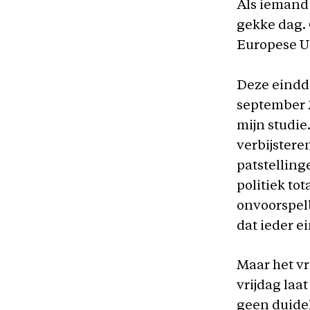
Als iemand 
gekke dag. 
Europese U
Deze eindd
september 2
mijn studie
verbijster
patstelling
politiek to
onvoorspel
dat ieder ei
Maar het v
vrijdag laat
geen duidel