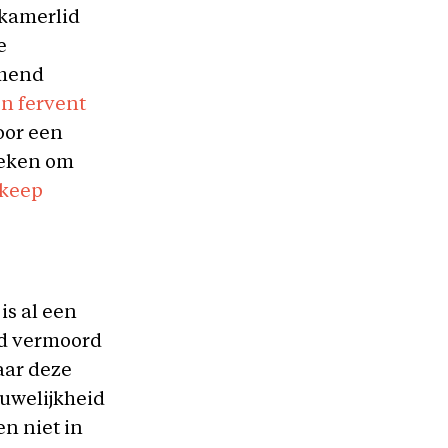
-kamerlid
e
rmend
n fervent
oor een
teken om
, keep
is al een
rd vermoord
aar deze
uwelijkheid
en niet in