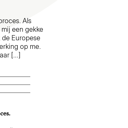
proces. Als
r mij een gekke
jk de Europese
erking op me.
aar […]
ces.