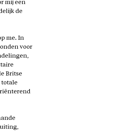
or mij een
delijk de
op me. In
Londen voor
ndelingen,
taire
e Britse
 totale
oriënterend
taande
uiting,