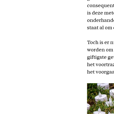
consequenti
is deze me
onderhandel
staat al om
Toch is er 
worden om o
giftigste g
het voortra
het voorga