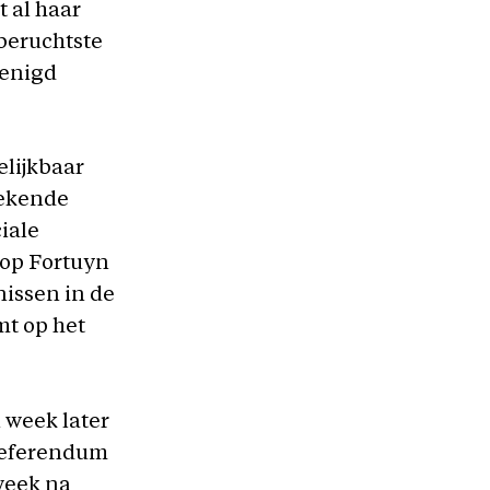
t al haar
 beruchtste
renigd
elijkbaar
gekende
iale
 op Fortuyn
nissen in de
mt op het
 week later
 referendum
week na