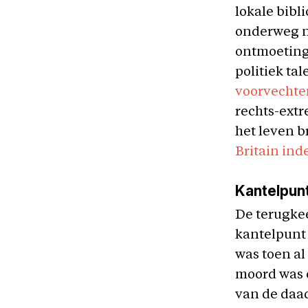
lokale bibl
onderweg na
ontmoeting
politiek ta
voorvechte
rechts-ext
het leven b
Britain ind
Kantelpun
De terugkee
kantelpunt 
was toen al
moord was 
van de daad,