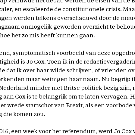
tap verruwde het debat, werden de eisen van de B
caler, en escaleerde de constitutionele crisis. Ma
ngen werden telkens overschaduwd door de nieuws
angzaam onmogelijk geworden overzicht te behou
hoe het zo mis heeft kunnen gaan.
nend, symptomatisch voorbeeld van deze opgedr
igheid is Jo Cox. Toen ik in de redactievergader
 dat ik over haar wilde schrijven, of vrienden ove
erkenden maar weinigen haar naam. Nu begrijp ik
ederland minder met Britse politiek bezig zijn,
 aan Cox is te belangrijk om te laten vervagen. 
et wrede startschot van Brexit, als een voorbode 
g die komen zou.
2016, een week voor het referendum, werd Jo Cox 