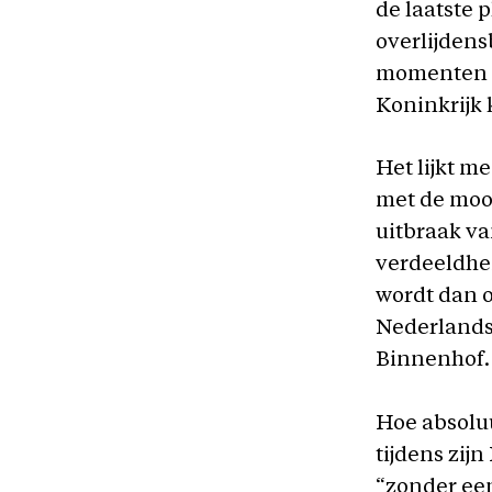
de laatste 
overlijdens
momenten ui
Koninkrijk
Het lijkt m
met de moo
uitbraak va
verdeeldhei
wordt dan o
Nederlandse
Binnenhof.
Hoe absoluu
tijdens zij
“zonder ee