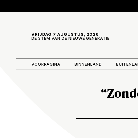
Skip and go to content
Directly to navigation
VRIJDAG 7 AUGUSTUS, 2026
DE STEM VAN DE NIEUWE GENERATIE
VOORPAGINA
BINNENLAND
BUITENL
“Zonde