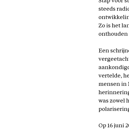
Stap voor s
steeds radi
ontwikkeli
Zo is het l
onthouden 
Een schrij
vergeetacht
aankondigde
vertelde, h
mensen in N
herinnering
was zowel h
polariserin
Op 16 juni 