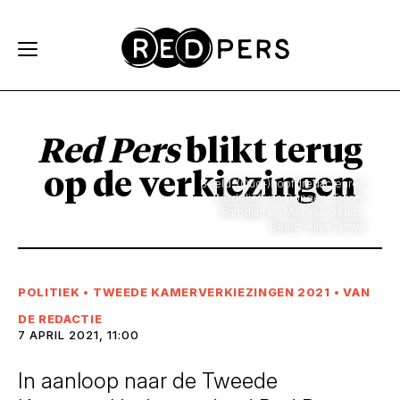
Skip and go to content
Directly to navigation
Red Pers
blikt terug
op de verkiezingen
Beeld: (Oud-)hoofdredacteuren
Madelief van Dongen, Tahrim
Ramdjan en Max van Geuns.
Beeld: Aliya Tanwir
POLITIEK
•
TWEEDE KAMERVERKIEZINGEN 2021
•
VAN
DE REDACTIE
7 APRIL 2021, 11:00
In aanloop naar de Tweede