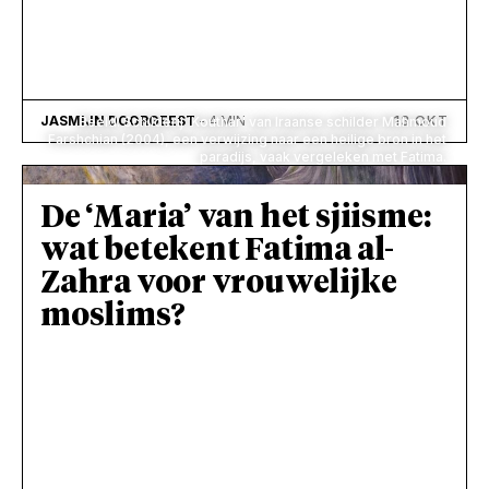
13 OKT
JASMIJN DOORGEEST
- 4 MIN
Beeld: Schilderij 'Kouthar' van Iraanse schilder Mahmoud
Farshchian (2004), een verwijzing naar een heilige bron in het
paradijs, vaak vergeleken met Fatima.
De ‘Maria’ van het sjiisme:
wat betekent Fatima al-
Zahra voor vrouwelijke
moslims?