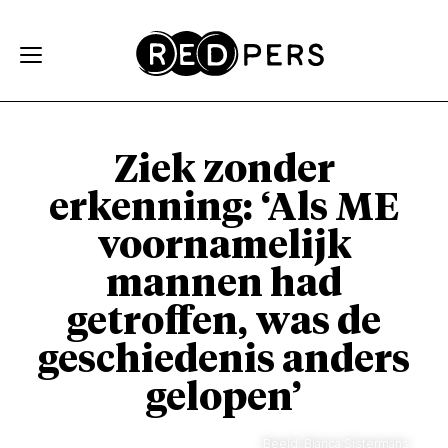
Skip and go to content
Directly to navigation
Ziek zonder
erkenning: ‘Als ME
voornamelijk
mannen had
getroffen, was de
geschiedenis anders
gelopen’
Beeld: Bianca Sistermans