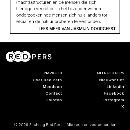
(machts)structuren en de mensen die zich
hiertegen verzetten. In het bijzonder wil hen
onderzoeken hoe mensen zich nu al anders tot
elkaar en de natuur proberen te verhouden.
LEES MEER VAN JASMIJN DOORGEEST
NAVIGEER
MEER RED PERS
Over Red Pers
Nieuwsbrief
Meedoen
LinkedIn
Contact
Facebook
Colofon
Instagram
X
© 2026 Stichting Red Pers - Alle rechten voorbehouden