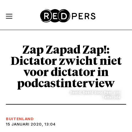
Skip and go to content
Directly to navigation
Zap Zapad Zap!:
Dictator zwicht niet
voor dictator in
podcastinterview
Beeld: Beeld door Peer van
Tetterode
BUITENLAND
15 JANUARI 2020, 13:04