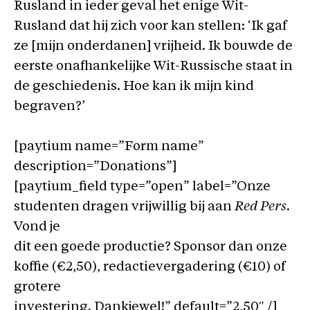
Rusland in ieder geval het enige Wit-
Rusland dat hij zich voor kan stellen: ‘Ik gaf
ze [mijn onderdanen] vrijheid. Ik bouwde de
eerste onafhankelijke Wit-Russische staat in
de geschiedenis. Hoe kan ik mijn kind
begraven?’
[paytium name=”Form name”
description=”Donations”]
[paytium_field type=”open” label=”Onze
studenten dragen vrijwillig bij aan
Red Pers
.
Vond je
dit een goede productie? Sponsor dan onze
koffie (€2,50), redactievergadering (€10) of
grotere
investering. Dankjewel!” default=”2,50″ /]