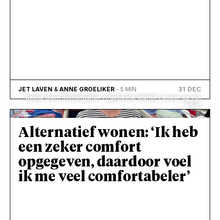
31 DEC
JET LAVEN
&
ANNE GROELIKER
- 5 MIN
Beeld: Siem Rothengatter. Afgebeeld: Martijn Looper op zijn
boot.
Alternatief wonen: ‘Ik heb
een zeker comfort
opgegeven, daardoor voel
ik me veel comfortabeler’