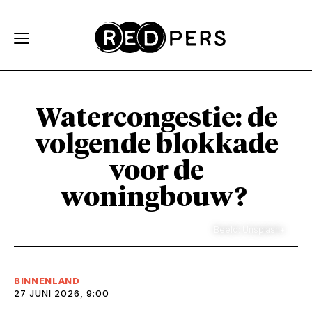
Skip and go to content
Directly to navigation
Watercongestie: de
volgende blokkade
voor de
woningbouw?
Beeld: Unsplash+
BINNENLAND
27 JUNI 2026, 9:00