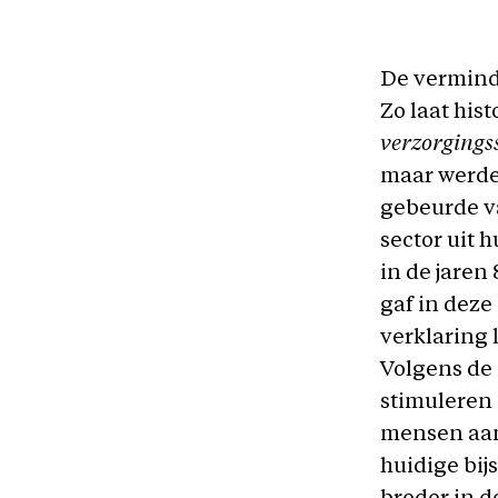
De verminde
Zo laat his
verzorgings
maar werde
gebeurde va
sector uit
in de jaren
gaf in dez
verklaring 
Volgens de 
stimuleren 
mensen aan
huidige bij