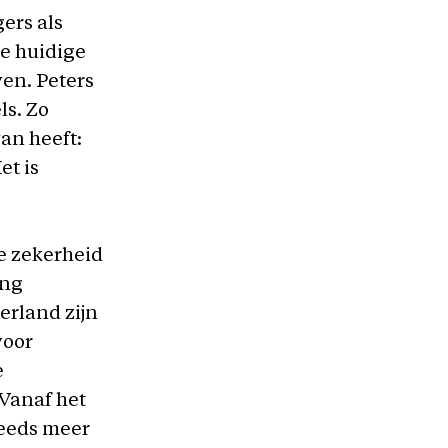
ers als
de huidige
ven. Peters
ls. Zo
van heeft:
et is
e zekerheid
eng
erland zijn
voor
e
 Vanaf het
teeds meer