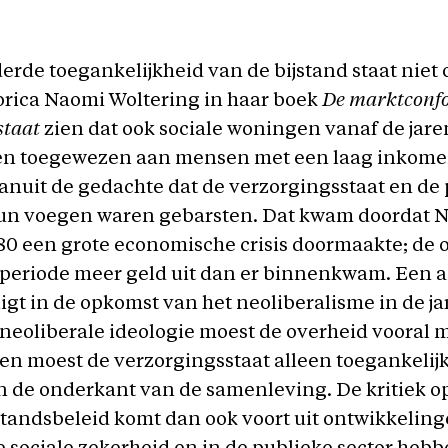
rde toegankelijkheid van de bijstand staat niet o
torica Naomi Woltering in haar boek
De marktconf
staat
zien dat ook sociale woningen vanaf de jare
n toegewezen aan mensen met een laag inkomen
nuit de gedachte dat de verzorgingsstaat en de
 hun voegen waren gebarsten. Dat kwam doordat 
 80 een grote economische crisis doormaakte; de 
e periode meer geld uit dan er binnenkwam. Een 
ligt in de opkomst van het neoliberalisme in de ja
neoliberale ideologie moest de overheid vooral 
en moest de verzorgingsstaat alleen toegankelijk
 de onderkant van de samenleving. De kritiek o
standsbeleid komt dan ook voort uit ontwikkeling