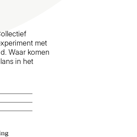
llectief
 experiment met
tand. Waar komen
ans in het
ing