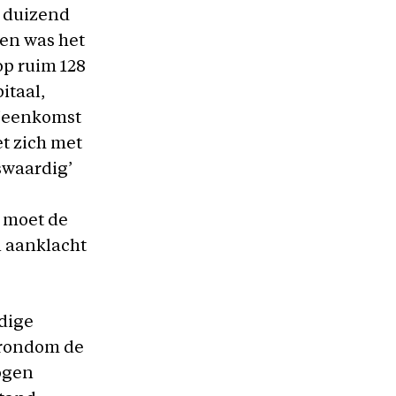
0 duizend
gen was het
 op ruim 128
itaal,
ijeenkomst
t zich met
swaardig’
 moet de
n aanklacht
idige
s rondom de
ogen