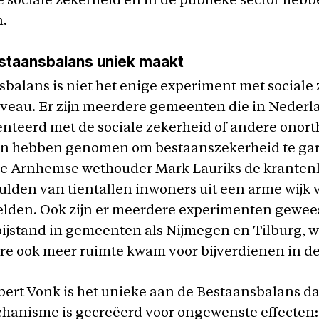
e sociale zekerheid en in de publieke sector heb
.
staansbalans uniek maakt
balans is niet het enige experiment met sociale
niveau. Er zijn meerdere gemeenten die in Neder
nteerd met de sociale zekerheid of andere onor
n hebben genomen om bestaanszekerheid te ga
de Arnhemse wethouder Mark Lauriks de krante
ulden van tientallen inwoners uit een arme wijk 
helden. Ook zijn er meerdere experimenten gewee
 bijstand in gemeenten als Nijmegen en Tilburg, 
e ook meer ruimte kwam voor bijverdienen in de 
ert Vonk is het unieke aan de Bestaansbalans da
anisme is gecreëerd voor ongewenste effecten: