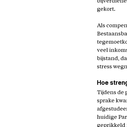
bijverdiene
gekort.
Als compen
Bestaansbal
tegemoetko
veel inkoms
bijstand, da
stress weg
Hoe streng
Tijdens de 
sprake kwam
afgestudeer
huidige Par
geprikkeld