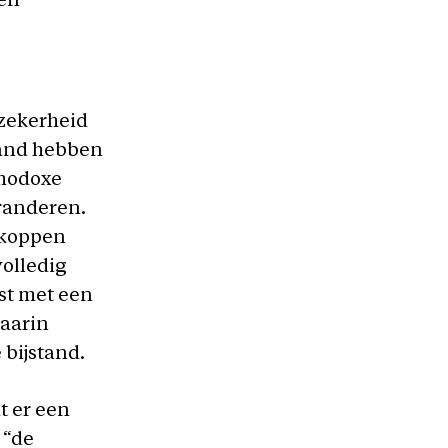
ben
 zekerheid
land hebben
thodoxe
randeren.
nkoppen
volledig
st met een
waarin
bijstand.
t er een
 “de