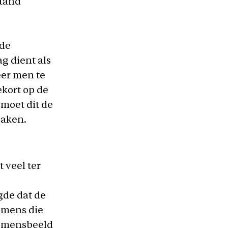
stand
 de
g dient als
er men te
ekort op de
 moet dit de
zaken.
 veel ter
gde dat de
e mens die
t mensbeeld