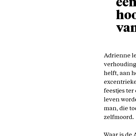
een
hoo
va
Adrienne le
verhouding
helft, aan 
excentrieke
feestjes te
leven word
man, die to
zelfmoord.
Waar is de 