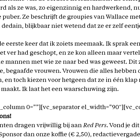
rd als ze was, zo eigenzinnig en hardwerkend, nu
puber. Ze beschrijft de groupies van Wallace me
dedain, blijkbaar niet wetend dat ze er zelf eentje
 de eerste keer dat ik zoiets meemaak. Ik sprak ee
et ver had geschopt, en ze kon alleen maar verte
e mannen met wie ze naar bed was geweest. Dit z
te, begaafde vrouwen. Vrouwen die alles hebben 
, en toch kiezen voor hetgeen dat ze in één klap
 maakt. Ik laat het een waarschuwing zijn.
c_column 0=””][vc_separator el_width=”90″][vc_
ons!
ten dragen vrijwillig bij aan
Red Pers
. Vond je di
Sponsor dan onze koffie (€ 2,50), redactievergader