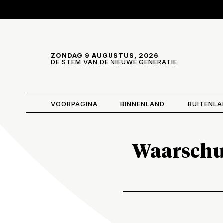
Skip and go to content
Directly to navigation
ZONDAG 9 AUGUSTUS, 2026
DE STEM VAN DE NIEUWE GENERATIE
VOORPAGINA
BINNENLAND
BUITENL
Waarschuw