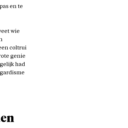
pas en te
weet wie
n
een coltrui
rote genie
gelijk had
ntgardisme
den