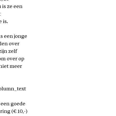
 is ze een
t
 is.
ns een jonge
llen over
ijn zelf
om over op
 niet meer
column_text
t een goede
ing (€ 10,-)