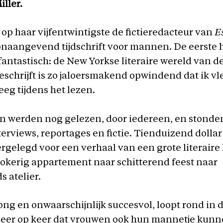
ller.
 op haar vijfentwintigste de fictieredacteur van
E
naangevend tijdschrift voor mannen. De eerste h
 fantastisch: de New Yorkse literaire wereld van de
beschrijft is zo jaloersmakend opwindend dat ik v
eeg tijdens het lezen.
en werden nog gelezen, door iedereen, en stonde
nterviews, reportages en fictie. Tienduizend dollar
gelegd voor een verhaal van een grote literaire h
okerig appartement naar schitterend feest naar
 atelier.
ong en onwaarschijnlijk succesvol, loopt rond in d
keer op keer dat vrouwen ook hun mannetje kunn