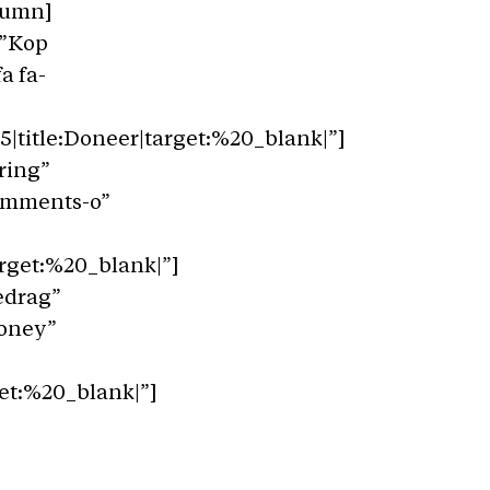
lumn]
=”Kop
a fa-
itle:Doneer|target:%20_blank|”]
ring”
comments-o”
get:%20_blank|”]
edrag”
money”
t:%20_blank|”]