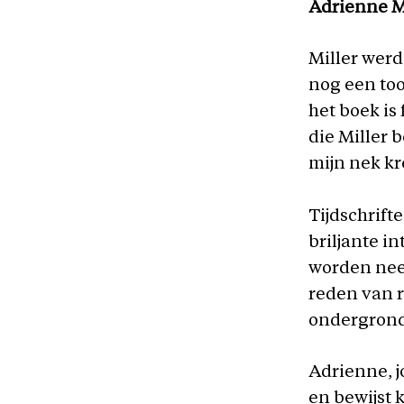
Adrienne Mi
Miller werd
nog een too
het boek is
die Miller 
mijn nek kr
Tijdschrift
briljante i
worden neer
reden van r
ondergronds
Adrienne, j
en bewijst 