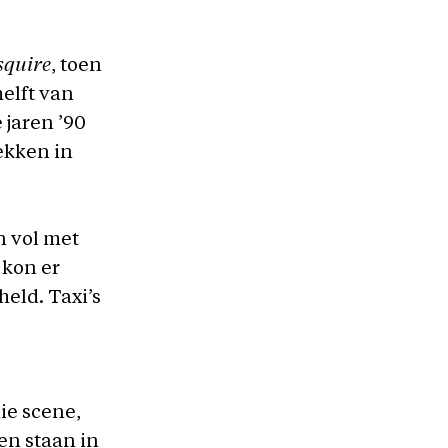
squire
, toen
elft van
 jaren ’90
lekken in
n vol met
 kon er
eld. Taxi’s
ie scene,
en staan in