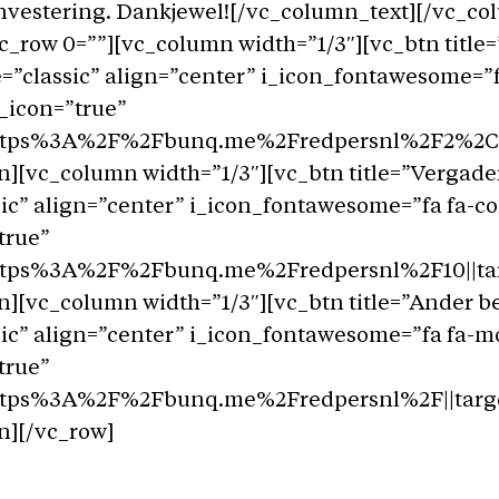
investering. Dankjewel![/vc_column_text][/vc_co
c_row 0=””][vc_column width=”1/3″][vc_btn title
le=”classic” align=”center” i_icon_fontawesome=”f
_icon=”true”
https%3A%2F%2Fbunq.me%2Fredpersnl%2F2%2C5|t
n][vc_column width=”1/3″][vc_btn title=”Vergade
sic” align=”center” i_icon_fontawesome=”fa fa-
true”
https%3A%2F%2Fbunq.me%2Fredpersnl%2F10||tar
n][vc_column width=”1/3″][vc_btn title=”Ander b
sic” align=”center” i_icon_fontawesome=”fa fa-
true”
https%3A%2F%2Fbunq.me%2Fredpersnl%2F||targe
n][/vc_row]