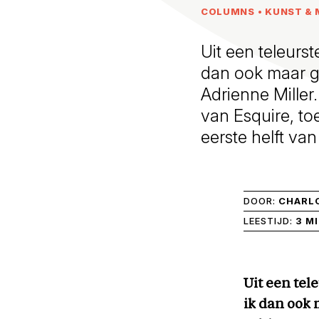
COLUMNS
•
KUNST & 
Uit een teleurst
dan ook maar g
Adrienne Miller.
van Esquire, t
eerste helft va
DOOR:
CHARL
LEESTIJD:
3 M
Uit een tel
ik dan ook 