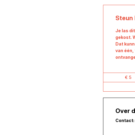
Steun 
Je las di
gekost. 
Dat kunn
van één, 
ontvangen
€ 5
Over d
Contact