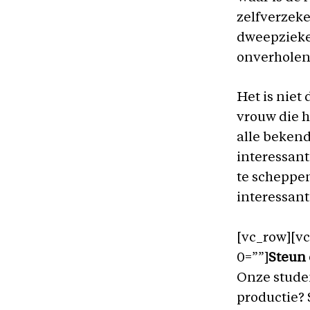
zelfverzeke
dweepzieke 
onverholen 
Het is niet
vrouw die h
alle bekend
interessan
te scheppen
interessant
[vc_row][v
0=””]
Steun 
Onze studen
productie? 