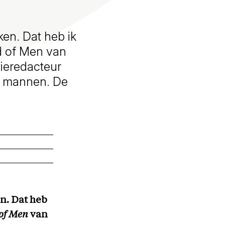
ken. Dat heb ik
d of Men van
tieredacteur
or mannen. De
en. Dat heb
 of Men
van