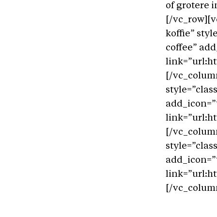
of grotere 
[/vc_row][v
koffie” sty
coffee” add
link=”url:
[/vc_colum
style=”clas
add_icon=”
link=”url:
[/vc_colum
style=”clas
add_icon=”
link=”url:
[/vc_colum