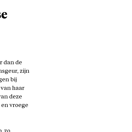
se
r dan de
msgeur, zijn
gen bij
n van haar
van deze
s en vroege
, zo