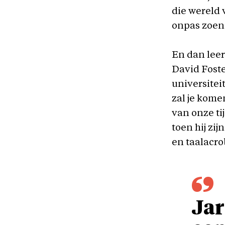
die wereld 
onpas zoen
En dan leer
David Foste
universitei
zal je kome
van onze tij
toen hij zi
en taalacro
Jar