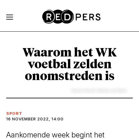
Skip and go to content
Directly to navigation
Waarom het WK
voetbal zelden
onomstreden is
Beeld: Beeld: Marlies de Baare
SPORT
16 NOVEMBER 2022, 14:00
Aankomende week begint het