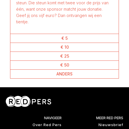
steun. Die steun komt met twee voor de prijs van
één, want onze sponsor matcht jouw donatie.
Geef jij ons vijf euro? Dan ontvangen wij een
tientje.
€ 5
€ 10
€ 25
€ 50
ANDERS
NAVIGEER
MEER RED PERS
Over Red Pers
Nieuwsbrief