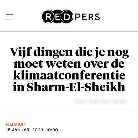
Skip and go to content
Directly to navigation
Vijf dingen die je nog
moet weten over de
klimaatconferentie
in Sharm-El-Sheikh
Beeld: Beeld: Yael Grunwald
KLIMAAT
15 JANUARI 2023, 10:00