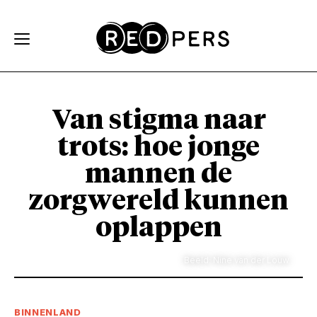
Skip and go to content
Directly to navigation
Van stigma naar
trots: hoe jonge
mannen de
zorgwereld kunnen
oplappen
Beeld: Nine van der Louw
BINNENLAND