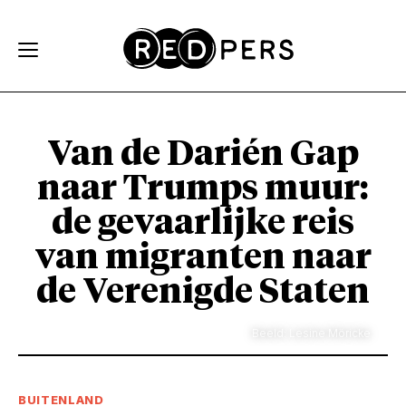
Skip and go to content
Directly to navigation
Van de Darién Gap
naar Trumps muur:
de gevaarlijke reis
van migranten naar
de Verenigde Staten
Beeld: Lesine Möricke
BUITENLAND