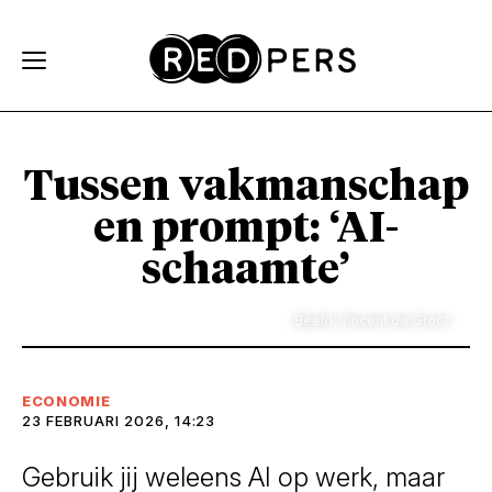
Skip and go to content
Directly to navigation
Tussen vakmanschap
en prompt: ‘AI-
schaamte’
Beeld: Vincent de Groot
ECONOMIE
23 FEBRUARI 2026, 14:23
Gebruik jij weleens AI op werk, maar