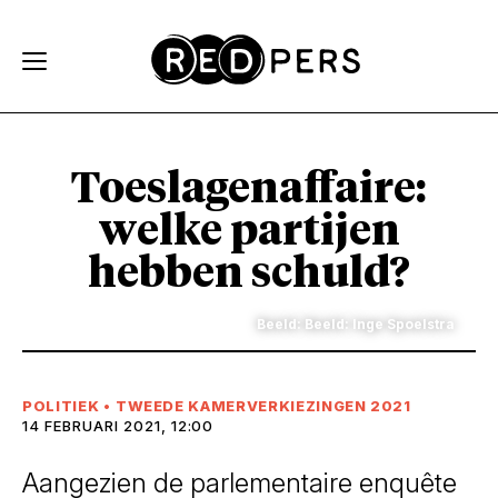
Skip and go to content
Directly to navigation
Toeslagenaffaire:
welke partijen
hebben schuld?
Beeld: Beeld: Inge Spoelstra
POLITIEK
•
TWEEDE KAMERVERKIEZINGEN 2021
14 FEBRUARI 2021, 12:00
Aangezien de parlementaire enquête