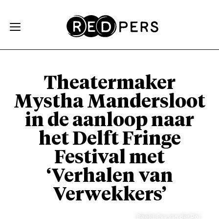
Skip and go to content
Directly to navigation
Theatermaker
Mystha Mandersloot
in de aanloop naar
het Delft Fringe
Festival met
‘Verhalen van
Verwekkers’
Beeld: Eva van der Pol