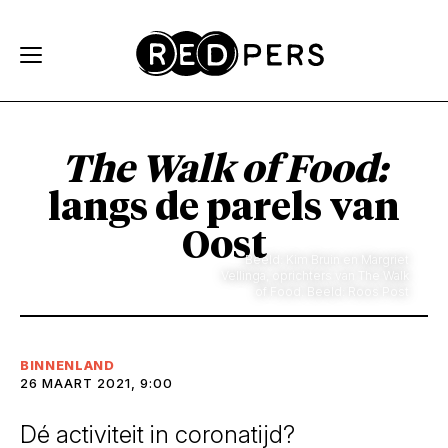
Skip and go to content
Directly to navigation
The Walk of Food:
langs de parels van
Oost
Beeld: Kim Bruin en Margriet
Vellinga, oprichters van The Walk
of Food. Beeld: Roos Post
BINNENLAND
26 MAART 2021, 9:00
Dé activiteit in coronatijd?