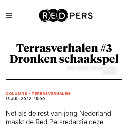
Skip and go to content
Directly to navigation
Terrasverhalen #3
Dronken schaakspel
Beeld: Beeld: Yara dos Santos
Carvalhal
COLUMNS
•
TERRASVERHALEN
16 JULI 2022, 15:00
Net als de rest van jong Nederland
maakt de Red Persredactie deze