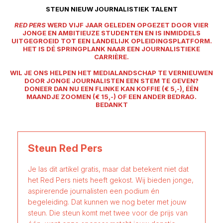
STEUN NIEUW JOURNALISTIEK TALENT
RED PERS
WERD VIJF JAAR GELEDEN OPGEZET DOOR VIER
JONGE EN AMBITIEUZE STUDENTEN EN IS INMIDDELS
UITGEGROEID TOT EEN LANDELIJK OPLEIDINGSPLATFORM.
HET IS DÉ SPRINGPLANK NAAR EEN JOURNALISTIEKE
CARRIÈRE.
WIL JE ONS HELPEN HET MEDIALANDSCHAP TE VERNIEUWEN
DOOR JONGE JOURNALISTEN EEN STEM TE GEVEN?
DONEER DAN NU EEN FLINKE KAN KOFFIE (€ 5,-), ÉÉN
MAANDJE ZOOMEN (€ 15,-) OF EEN ANDER BEDRAG.
BEDANKT
Steun Red Pers
Je las dit artikel gratis, maar dat betekent niet dat
het Red Pers niets heeft gekost. Wij bieden jonge,
aspirerende journalisten een podium én
begeleiding. Dat kunnen we nog beter met jouw
steun. Die steun komt met twee voor de prijs van