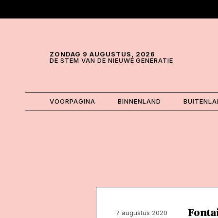
Skip and go to content
Directly to navigation
ZONDAG 9 AUGUSTUS, 2026
DE STEM VAN DE NIEUWE GENERATIE
VOORPAGINA
BINNENLAND
BUITENL
Fontai
7 augustus 2020