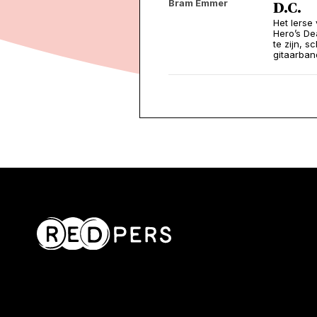
Bram Emmer
D.C.
Het Ierse 
Hero’s D
te zijn, 
gitaarban