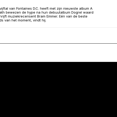
vijftal van Fontaines D.C. heeft met zijn nieuwste album A
eath bewezen de hype na hun debuutalbum Dogrel waard
schrijft muziekrecensent Bram Emmer. Eén van de beste
ds van het moment, vindt hij.