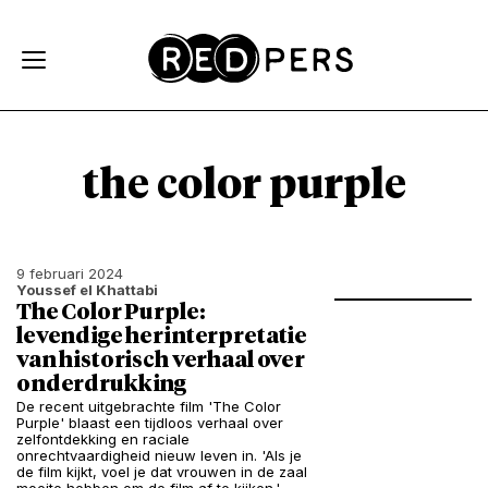
Skip and go to content
Directly to navigation
the color purple
9 februari 2024
Youssef el Khattabi
The Color Purple:
levendige herinterpretatie
van historisch verhaal over
onderdrukking
De recent uitgebrachte film 'The Color
Purple' blaast een tijdloos verhaal over
zelfontdekking en raciale
onrechtvaardigheid nieuw leven in. 'Als je
de film kijkt, voel je dat vrouwen in de zaal