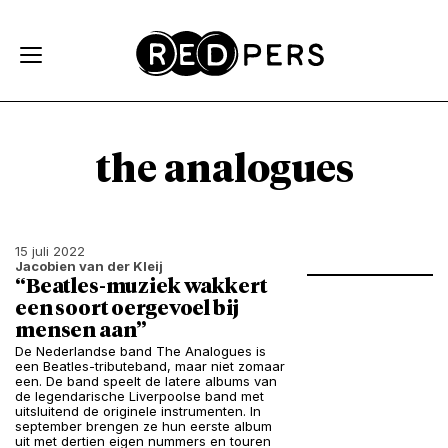
Skip and go to content
Directly to navigation
the analogues
15 juli 2022
Jacobien van der Kleij
“Beatles-muziek wakkert
een soort oergevoel bij
mensen aan”
De Nederlandse band The Analogues is
een Beatles-tributeband, maar niet zomaar
een. De band speelt de latere albums van
de legendarische Liverpoolse band met
uitsluitend de originele instrumenten. In
september brengen ze hun eerste album
uit met dertien eigen nummers en touren