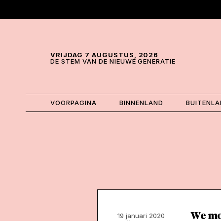
Skip and go to content
Directly to navigation
VRIJDAG 7 AUGUSTUS, 2026
DE STEM VAN DE NIEUWE GENERATIE
VOORPAGINA
BINNENLAND
BUITENL
We mo
19 januari 2020