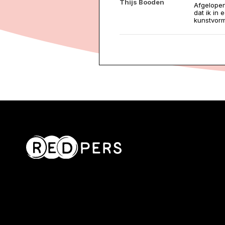
Thijs Booden
Afgelopen
dat ik in
kunstvorm