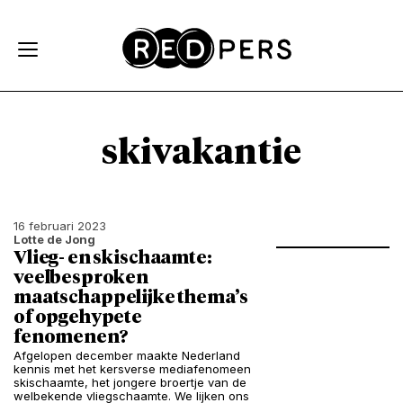
Skip and go to content
Directly to navigation
skivakantie
16 februari 2023
Lotte de Jong
Vlieg- en skischaamte:
veelbesproken
maatschappelijke thema’s
of opgehypete
fenomenen?
Afgelopen december maakte Nederland
kennis met het kersverse mediafenomeen
skischaamte, het jongere broertje van de
welbekende vliegschaamte. We lijken ons