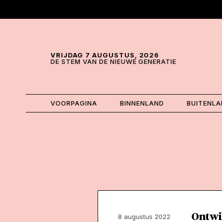
Skip and go to content
Directly to navigation
VRIJDAG 7 AUGUSTUS, 2026
DE STEM VAN DE NIEUWE GENERATIE
VOORPAGINA
BINNENLAND
BUITENL
Ontwik
8 augustus 2022