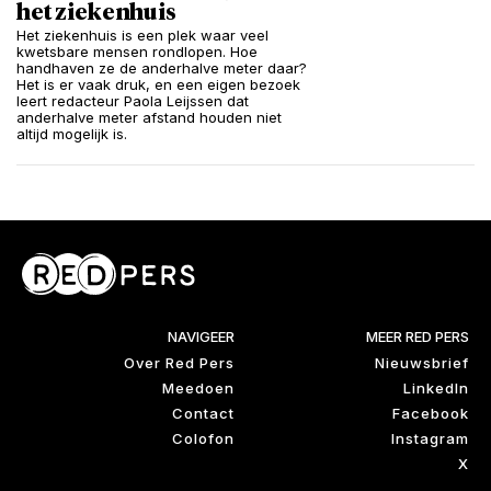
het ziekenhuis
Het ziekenhuis is een plek waar veel
kwetsbare mensen rondlopen. Hoe
handhaven ze de anderhalve meter daar?
Het is er vaak druk, en een eigen bezoek
leert redacteur Paola Leijssen dat
anderhalve meter afstand houden niet
altijd mogelijk is.
NAVIGEER
MEER RED PERS
Over Red Pers
Nieuwsbrief
Meedoen
LinkedIn
Contact
Facebook
Colofon
Instagram
X