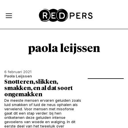
Skip and go to content
Directly to navigation
paola leijssen
6 februari 2021
Paola Leijssen
Snotteren, slikken,
smakken, en al dat soort
ongemakken
De meeste mensen ervaren geluiden zoals
luid smakken of luid de neus ophalen als
vervelend. Voor mensen met misofonie
gaat dit een stap verder: bij hen
ontketenen deze geluiden intense
gevoelens van woede en walging. In dit
eerste deel van het tweeluik over