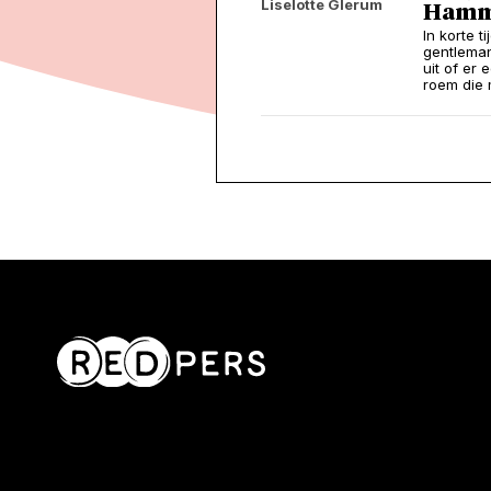
Liselotte Glerum
Hamm
In korte 
gentleman
uit of er
roem die 