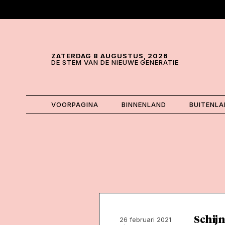
Skip and go to content
Directly to navigation
ZATERDAG 8 AUGUSTUS, 2026
DE STEM VAN DE NIEUWE GENERATIE
VOORPAGINA
BINNENLAND
BUITENL
Schijn
26 februari 2021