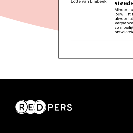
Lotte van Limbeek
steeds
Minder sc
jouw lijs
alweer la
Verplanke
zo moeili
ontwikkel