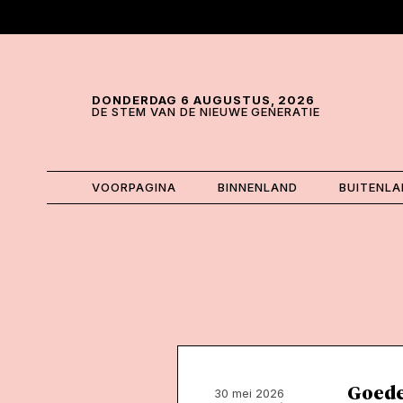
Skip and go to content
Directly to navigation
DONDERDAG 6 AUGUSTUS, 2026
DE STEM VAN DE NIEUWE GENERATIE
VOORPAGINA
BINNENLAND
BUITENL
Goede
30 mei 2026