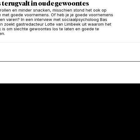
 terugvalt in oude gewoontes
rollen en minder snacken, misschien stond het ook op
tje met goede voornemens. Of heb je je goede voornemens
ten varen? In een interview met sociaalpsycholoog Bas
n zoekt gastredacteur Lotte van Limbeek uit waarom het
jk is om slechte gewoontes los te laten en goede te
en.