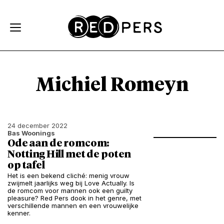
Skip and go to content
Directly to navigation
Michiel Romeyn
24 december 2022
Bas Woonings
Ode aan de romcom:
Notting Hill met de poten
op tafel
Het is een bekend cliché: menig vrouw
zwijmelt jaarlijks weg bij Love Actually. Is
de romcom voor mannen ook een guilty
pleasure? Red Pers dook in het genre, met
verschillende mannen en een vrouwelijke
kenner.