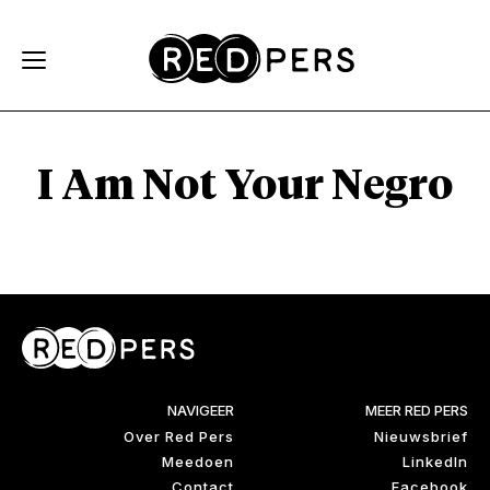
Skip and go to content
Directly to navigation
I Am Not Your Negro
NAVIGEER
MEER RED PERS
Over Red Pers
Nieuwsbrief
Meedoen
LinkedIn
Contact
Facebook