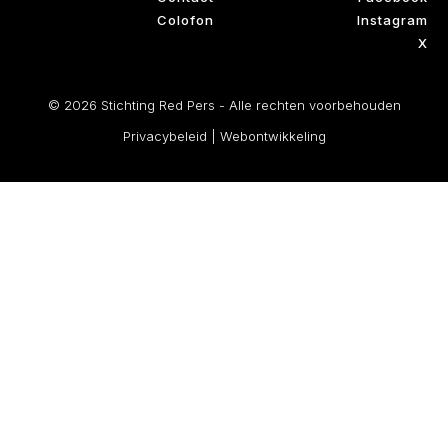
Colofon
Instagram
X
© 2026 Stichting Red Pers - Alle rechten voorbehouden
Privacybeleid
|
Webontwikkeling