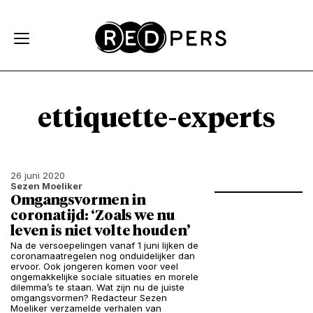
Skip and go to content
Directly to navigation
ettiquette-experts
26 juni 2020
Sezen Moeliker
Omgangsvormen in
coronatijd: ‘Zoals we nu
leven is niet vol te houden’
Na de versoepelingen vanaf 1 juni lijken de
coronamaatregelen nog onduidelijker dan
ervoor. Ook jongeren komen voor veel
ongemakkelijke sociale situaties en morele
dilemma’s te staan. Wat zijn nu de juiste
omgangsvormen? Redacteur Sezen
Moeliker verzamelde verhalen van