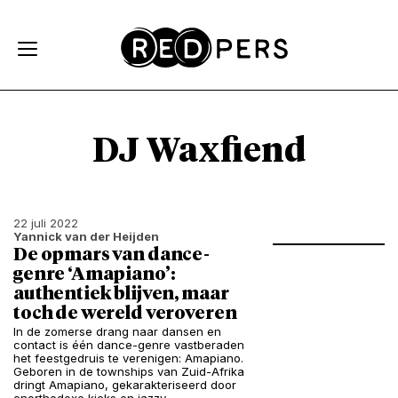
Skip and go to content
Directly to navigation
DJ Waxfiend
22 juli 2022
Yannick van der Heijden
De opmars van dance-
genre ‘Amapiano’:
authentiek blijven, maar
toch de wereld veroveren
In de zomerse drang naar dansen en
contact is één dance-genre vastberaden
het feestgedruis te verenigen: Amapiano.
Geboren in de townships van Zuid-Afrika
dringt Amapiano, gekarakteriseerd door