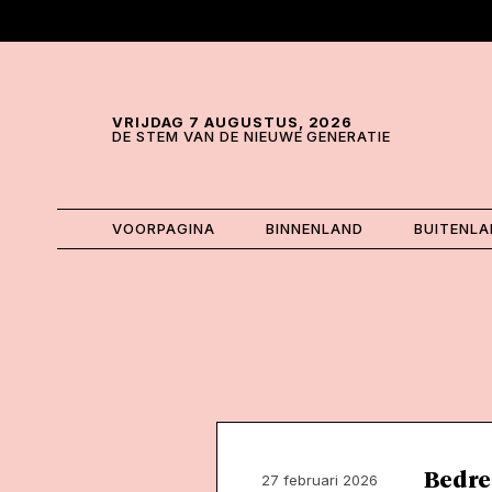
Skip and go to content
Directly to navigation
VRIJDAG 7 AUGUSTUS, 2026
DE STEM VAN DE NIEUWE GENERATIE
VOORPAGINA
BINNENLAND
BUITENL
Bedre
27 februari 2026