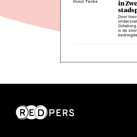
Guus Tacke
in Zw
stadsp
Door toev
onderzoek
Göteborg. 
is de soo
bedreigde