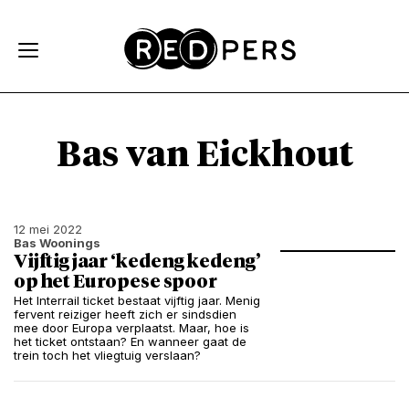
Skip and go to content
Directly to navigation
Bas van Eickhout
12 mei 2022
Bas Woonings
Vijftig jaar ‘kedeng kedeng’
op het Europese spoor
Het Interrail ticket bestaat vijftig jaar. Menig
fervent reiziger heeft zich er sindsdien
mee door Europa verplaatst. Maar, hoe is
het ticket ontstaan? En wanneer gaat de
trein toch het vliegtuig verslaan?