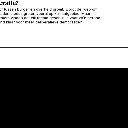
ratie?
of tussen burger en overheid groeit, wordt de roep om
aden steeds groter, vooral op klimaatgebied. Maar
fnemers vinden dat elk thema geschikt is voor zo’n beraad.
and klaar voor meer deliberatieve democratie?