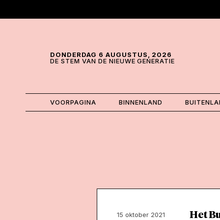
Skip and go to content
Directly to navigation
DONDERDAG 6 AUGUSTUS, 2026
DE STEM VAN DE NIEUWE GENERATIE
VOORPAGINA
BINNENLAND
BUITENL
Het B
15 oktober 2021