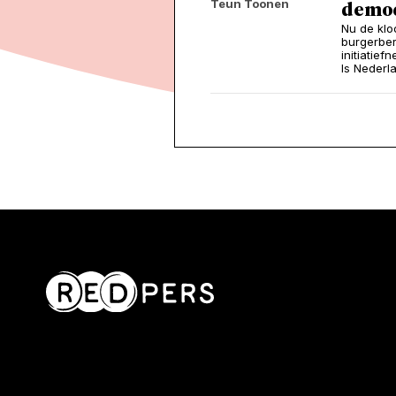
Teun Toonen
democ
Nu de klo
burgerber
initiatie
Is Nederl