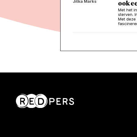
Jitka Marks
ook e
Met het i
sterven. I
Met deze 
fascineren