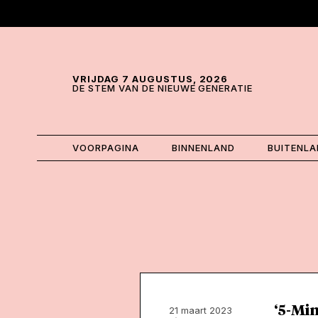
Skip and go to content
Directly to navigation
VRIJDAG 7 AUGUSTUS, 2026
DE STEM VAN DE NIEUWE GENERATIE
VOORPAGINA
BINNENLAND
BUITENL
‘5-Min
21 maart 2023