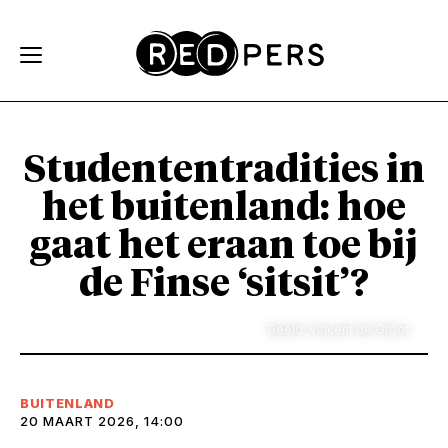
Skip and go to content
Directly to navigation
Studententradities in
het buitenland: hoe
gaat het eraan toe bij
de Finse ‘sitsit’?
Beeld: Vincent de Groot
BUITENLAND
20 MAART 2026, 14:00