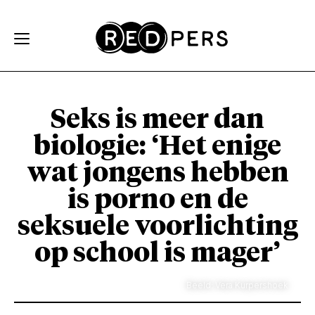
Skip and go to content
Directly to navigation
Seks is meer dan
biologie: ‘Het enige
wat jongens hebben
is porno en de
seksuele voorlichting
op school is mager’
Beeld: Vera Kurpershoek