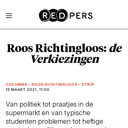
Skip and go to content
Directly to navigation
Roos Richtingloos:
de
Verkiezingen
COLUMNS
•
ROOS RICHTINGLOOS
•
STRIP
15 MAART 2021, 11:00
Van politiek tot praatjes in de
supermarkt en van typische
studenten problemen tot heftige