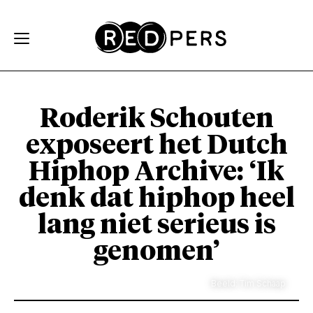
Skip and go to content
Directly to navigation
Roderik Schouten
exposeert het Dutch
Hiphop Archive: ‘Ik
denk dat hiphop heel
lang niet serieus is
genomen’
Beeld: Tim Schaap